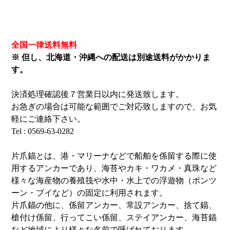
全国一律送料無料
※ 但し、北海道・沖縄への配送は別途送料がかかりま
す。
決済処理確認後７営業日以内に発送致します。
お急ぎの場合は可能な範囲でご対応致しますので、お気
軽にご連絡下さい。
Tel : 0569-63-0282
片爪錨とは、港・マリーナなどで船舶を係留する際に使
用するアンカーであり、海苔やカキ・ワカメ・真珠など
様々な海産物の養殖筏や水中・水上での浮遊物（ポンツ
ーン・ブイなど）の固定に利用されます。
片爪錨の他に、係留アンカー、常設アンカー、捨て錨、
槍付け係留、行ってこい係留、ステイアンカー、海苔錨
など地域により様々な名前で呼ばれております。