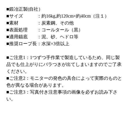
■鍛冶正製(自社）
■サイズ ：約16kg,約120cm×約40cm（注１）
■素材 ：炭素鋼、その他
■表面処理 ：コールタール（黒）
■適用錨底 ：泥、砂、ヘドロ等
■推奨ロープ長：水深×3倍以上
■ご注意1：1つずつ手作業で製造しているため、同じ製
品でも仕上がりにバラつきが出てしまいますのでご了承
ください。
■ご注意2：モニターの発色の具合によって実際のものと
色が異なる場合があります。
■ご注意3：写真付き注意事項の画像を必ずお読み下さ
い。